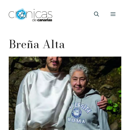
Saltar
al
Menú
contenido
Breña Alta