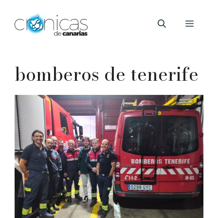
Saltar
al
Menú
contenido
bomberos de tenerife