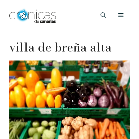
Saltar
al
Menú
contenido
villa de breña alta