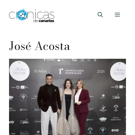
Saltar
al
Menú
contenido
José Acosta