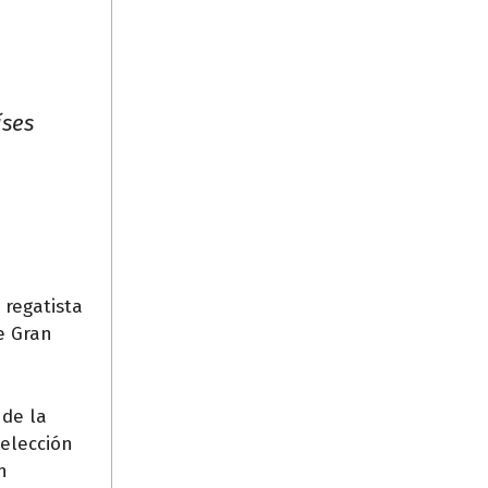
íses
 regatista
e Gran
 de la
elección
n