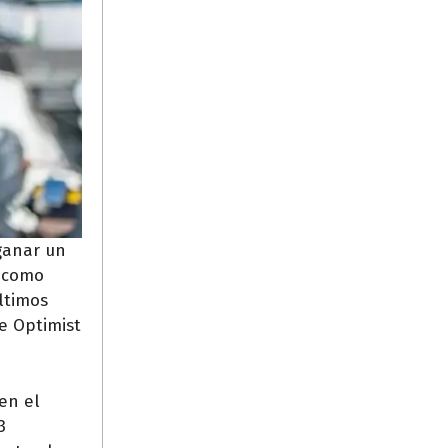
ganar un
ó como
ltimos
e Optimist
en el
3