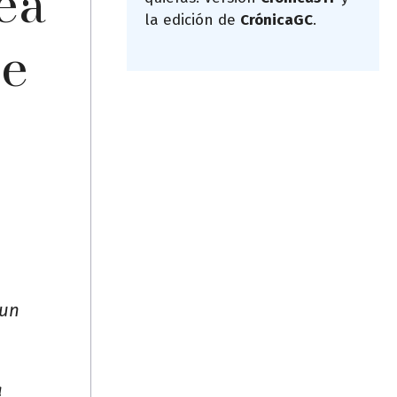
ea
la edición de
CrónicaGC
.
de
 un
a