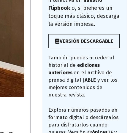
interactiva en
nuestro
Flipbook
o, si prefieres un
toque más clásico, descarga
la versión impresa.
VERSIÓN DESCARGABLE
También puedes acceder al
historial de
ediciones
anteriores
en el archivo de
prensa digital
JABLE
y ver los
mejores contenidos de
nuestra revista.
Explora números pasados en
formato digital o descárgalos
para disfrutarlos cuando
quieras. Versión
CrónicasTF
y