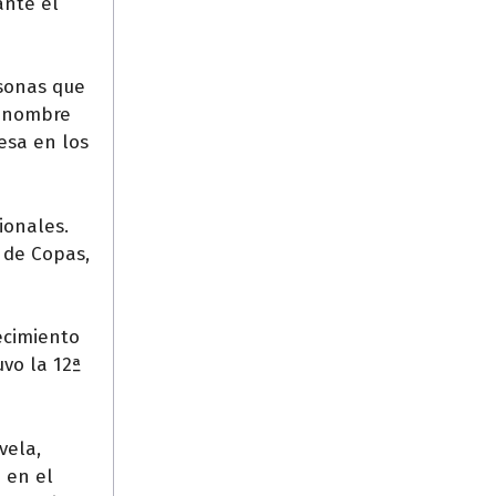
ante el
rsonas que
l nombre
esa en los
ionales.
 de Copas,
ecimiento
vo la 12ª
vela,
- en el