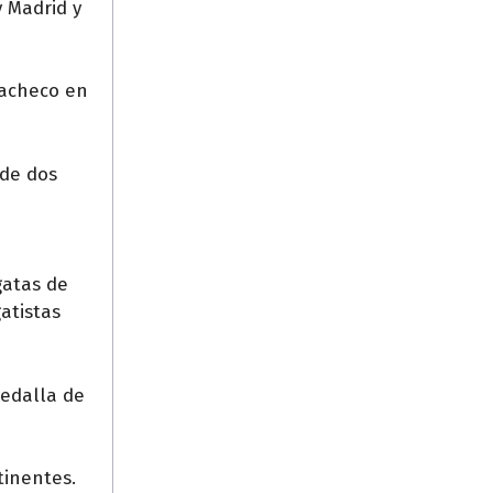
 Madrid y
Pacheco en
 de dos
gatas de
atistas
medalla de
tinentes.