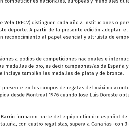
 en competiciones nacionales, europeas y mundiales dur
e Vela (RFCV) distinguen cada año a instituciones o pe
ste deporte. A partir de la presente edición adoptan e
 reconocimiento al papel esencial y altruista de empr
siones a podios de competiciones nacionales e internac
 las medallas de oro, es decir campeones/as de España y
e incluye también las medallas de plata y de bronce.
tar presente en los campos de regatas del máximo acont
ida desde Montreal 1976 cuando José Luis Doreste obtu
 Barrio formaron parte del equipo olímpico español de 
ataluña, con cuatro regatistas, supera a Canarias -con 3