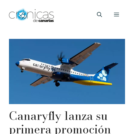
Saltar
al
Menú
contenido
Canaryfly lanza su
primera promoción