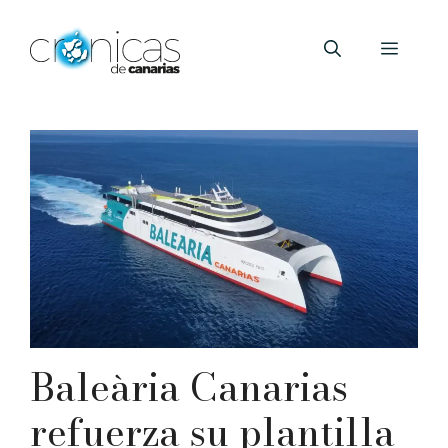
Saltar
al
Menú
contenido
Baleària Canarias
refuerza su plantilla