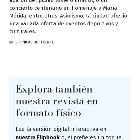
edición del paseo romero infantil, o un
concierto centenario en homenaje a María
Mérida, entre otros. Asimismo, la ciudad ofreció
una variada oferta de eventos deportivos y
culturales.
CATEGORÍAS
CRÓNICAS DE TENERIFE
Explora también
nuestra revista en
formato físico
Lee la versión digital interactiva en
nuestro Flipbook
o, si prefieres un toque