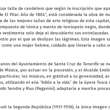
sa talla de candelero que según la inscripción que ap
 de El Pilar. Año de 1804″, está considerada la obra de m
a de las mejores tallas de arte religioso de esta capital
compuesto de túnica y manto de terciopelo negro, donde
 vestimenta solo deja al descubierto sus entrelazadas
ostro por el que se deslizan las lágrimas. Esta Imagen s
a como una mujer hebrea, cuidado que llevaría a cabo s
icanos del Ayuntamiento de Santa Cruz de Tenerife se n
 Música, por actuar en la procesión, y el Alcalde Emili
particular, los músicos, en gratitud a su generosidad, a
, utilizando el aria “Adiós a la vida” de la ópera Tosca 
ardo Sendra y Rius (Paganini), adaptaría a marcha proces
duró la Segunda República (1931-1936), la única imagen 