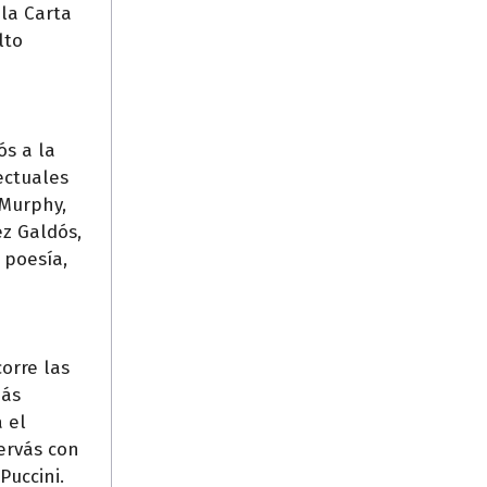
 la Carta
lto
ós a la
ectuales
 Murphy,
ez Galdós,
 poesía,
corre las
más
 el
Hervás con
Puccini.