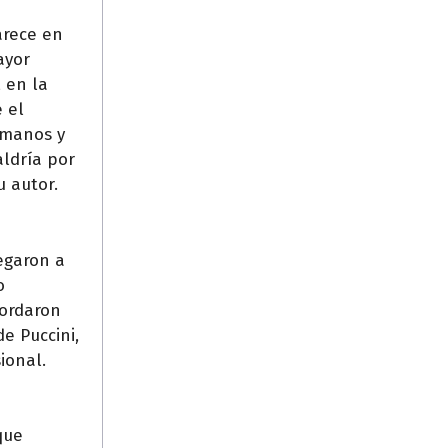
arece en
ayor
, en la
 el
 manos y
aldría por
u autor.
egaron a
o
cordaron
de Puccini,
ional.
que