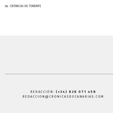
CATEGORÍAS
CRÓNICAS DE TENERIFE
REDACCIÓN:
(+34) 828 071 458
REDACCION@CRONICASDECANARIAS.COM