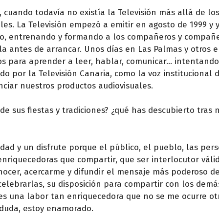
 cuando todavía no existía la Televisión más allá de los
es. La Televisión empezó a emitir en agosto de 1999 y 
do, entrenando y formando a los compañeros y compañ
la antes de arrancar. Unos días en Las Palmas y otros 
os para aprender a leer, hablar, comunicar… intentando
do por la Televisión Canaria, como la voz institucional 
nciar nuestros productos audiovisuales.
de sus fiestas y tradiciones? ¿qué has descubierto tras 
idad y un disfrute porque el público, el pueblo, las per
enriquecedoras que compartir, que ser interlocutor váli
onocer, acercarme y difundir el mensaje más poderoso de
celebrarlas, su disposición para compartir con los demá
, es una labor tan enriquecedora que no se me ocurre o
n duda, estoy enamorado.