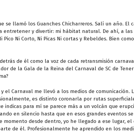
ue se llamó los Guanches Chicharreros. Salí un año. El 
entretener y divertir: mi hábitat natural. De ahí, a la
Pico Ni Corto, Ni Picas Ni cortas y Rebeldes. Bien como
etrás de él como la voz de cada retransmisión carnava
dor de la Gala de la Reina del Carnaval de SC de Teneri
ima?
y el Carnaval me llevó a los medios de comunicación. 
ionalmente, es distinto coronarla por rutas superficial
que indicas para mí se parece más a un volcán que erupc
rjando en silencio hasta que en esos grandes eventos s
se momento desde dentro, yo he llegado a ese lugar, el 
parte de él. Profesionalmente he aprendido en los medi