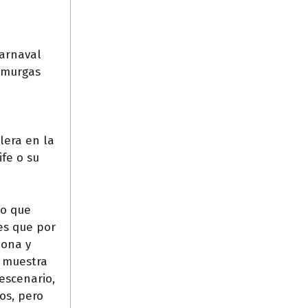
carnaval
s murgas
lera en la
fe o su
Lo que
es que por
iona y
e muestra
escenario,
os, pero