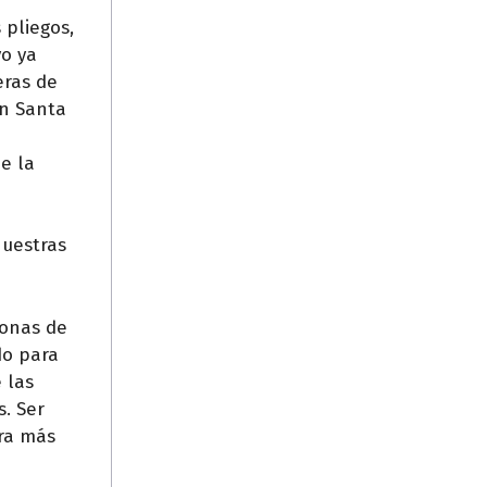
 pliegos,
yo ya
eras de
en Santa
de la
nuestras
sonas de
do para
 las
s. Ser
tra más