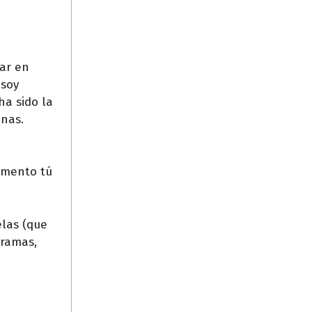
lar en
 soy
ha sido la
onas.
momento tú
elas (que
gramas,