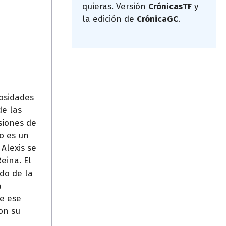
quieras. Versión
CrónicasTF
y
la edición de
CrónicaGC
.
osidades
de las
isiones de
o es un
Alexis se
eina. El
do de la
a
de ese
on su