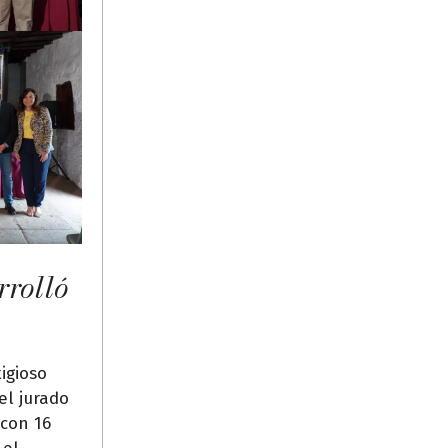
rrolló
igioso
el jurado
 con 16