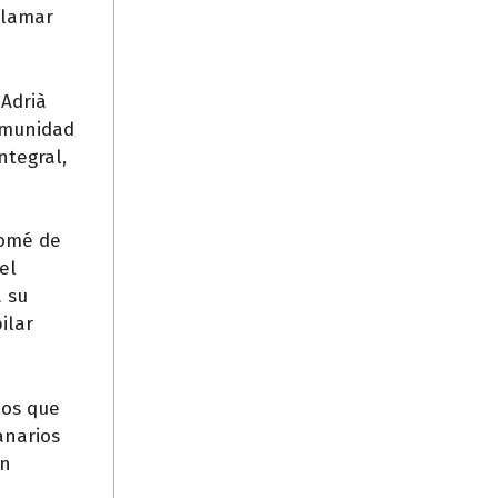
clamar
 Adrià
Comunidad
ntegral,
lomé de
el
a su
ilar
los que
anarios
an