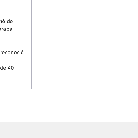
omé de
oraba
 reconoció
 de 40