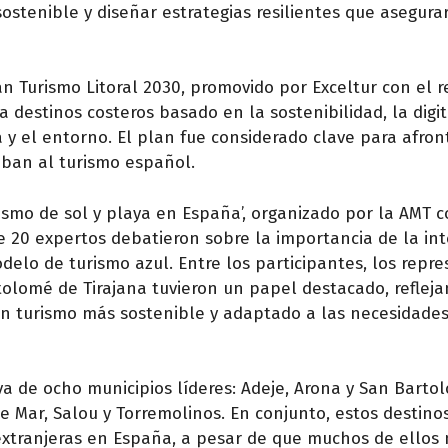
sostenible y diseñar estrategias resilientes que asegura
an Turismo Litoral 2030, promovido por Exceltur con el 
destinos costeros basado en la sostenibilidad, la digit
 y el entorno. El plan fue considerado clave para afron
aban al turismo español.
rismo de sol y playa en España’, organizado por la AMT c
de 20 expertos debatieron sobre la importancia de la int
 modelo de turismo azul. Entre los participantes, los rep
tolomé de Tirajana tuvieron un papel destacado, refleja
un turismo más sostenible y adaptado a las necesidades
iva de ocho municipios líderes: Adeje, Arona y San Bart
de Mar, Salou y Torremolinos. En conjunto, estos destino
xtranjeras en España, a pesar de que muchos de ellos 