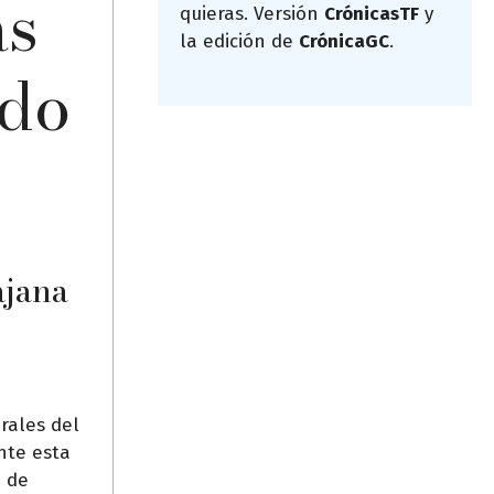
ás
quieras. Versión
CrónicasTF
y
la edición de
CrónicaGC
.
ado
ajana
rales del
nte esta
e de