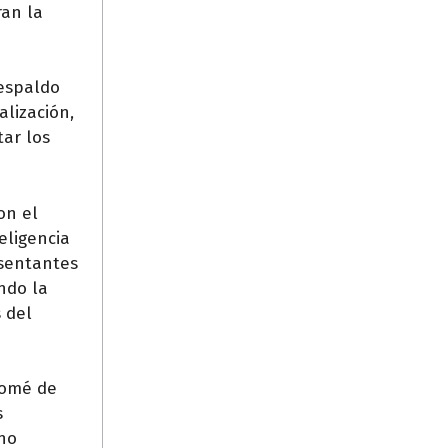
ran la
respaldo
alización,
tar los
on el
eligencia
resentantes
ndo la
 del
olomé de
s
no