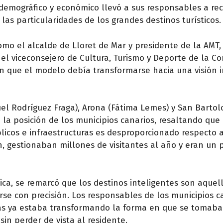
 demográfico y económico llevó a sus responsables a re
las particularidades de los grandes destinos turísticos.
omo el alcalde de Lloret de Mar y presidente de la AMT,
y el viceconsejero de Cultura, Turismo y Deporte de la 
en que el modelo debía transformarse hacia una visión i
guel Rodríguez Fraga), Arona (Fátima Lemes) y San Barto
 la posición de los municipios canarios, resaltando que 
blicos e infraestructuras es desproporcionado respecto 
, gestionaban millones de visitantes al año y eran un p
stica, se remarcó que los destinos inteligentes son aquel
rse con precisión. Los responsables de los municipios c
ntas ya estaba transformando la forma en que se tomab
sin perder de vista al residente.