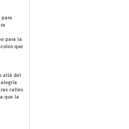
, para
tra
po para la
ínculos que
 allá del
 alegría
ras calles
da que la