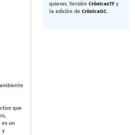
quieras. Versión
CrónicasTF
y
la edición de
CrónicaGC
.
e ambiente
ctivo que
os,
l es un
 y