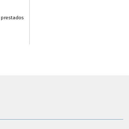
s prestados
n