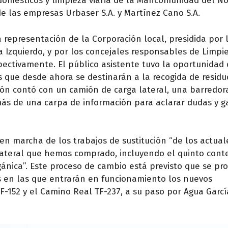
 domésticos y limpieza viaria de la Mancomunidad del No
e las empresas Urbaser S.A. y Martínez Cano S.A.
 representación de la Corporación local, presidida por 
Izquierdo, y por los concejales responsables de Limpiez
pectivamente. El público asistente tuvo la oportunidad
s que desde ahora se destinarán a la recogida de residu
ción contó con un camión de carga lateral, una barredora
ás de una carpa de información para aclarar dudas y g
en marcha de los trabajos de sustitución “de los actual
lateral que hemos comprado, incluyendo el quinto con
gánica”. Este proceso de cambio está previsto que se pr
s en las que entrarán en funcionamiento los nuevos
-152 y el Camino Real TF-237, a su paso por Agua Garcí