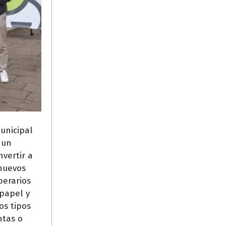
unicipal
 un
nvertir a
 nuevos
perarios
 papel y
os tipos
ntas o