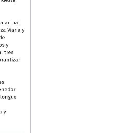
rdeste,
la actual
a Viaria y
 de
os y
, tres
arantizar
es
tenedor
olongue
a y