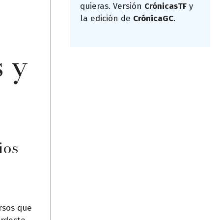
quieras. Versión
CrónicasTF
y
la edición de
CrónicaGC
.
s y
ios
ursos que