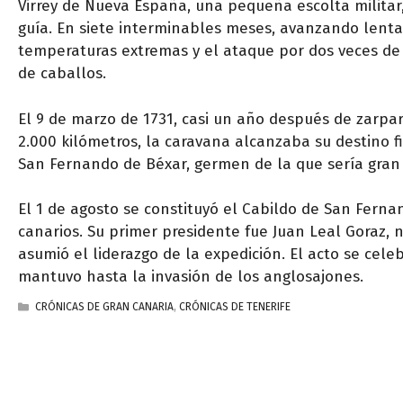
Virrey de Nueva España, una pequeña escolta militar,
guía. En siete interminables meses, avanzando lent
temperaturas extremas y el ataque por dos veces de
de caballos.
El 9 de marzo de 1731, casi un año después de zarpar
2.000 kilómetros, la caravana alcanzaba su destino fi
San Fernando de Béxar, germen de la que sería gran 
El 1 de agosto se constituyó el Cabildo de San Fern
canarios. Su primer presidente fue Juan Leal Goraz, 
asumió el liderazgo de la expedición. El acto se cele
mantuvo hasta la invasión de los anglosajones.
CATEGORÍAS
CRÓNICAS DE GRAN CANARIA
,
CRÓNICAS DE TENERIFE