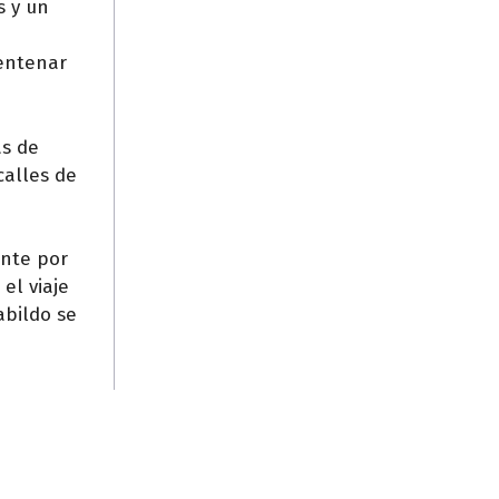
s y un
centenar
ás de
calles de
ente por
el viaje
abildo se