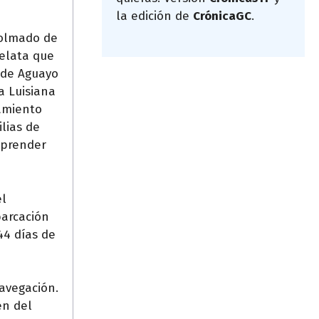
la edición de
CrónicaGC
.
colmado de
relata que
l de Aguayo
a Luisiana
tamiento
ilias de
mprender
el
barcación
44 días de
avegación.
en del