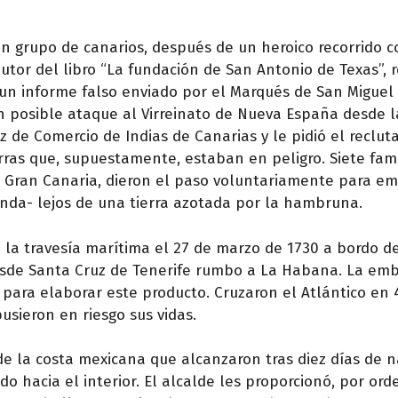
un grupo de canarios, después de un heroico recorrido 
tor del libro “La fundación de San Antonio de Texas”, 
de un informe falso enviado por el Marqués de San Migue
n posible ataque al Virreinato de Nueva España desde l
z de Comercio de Indias de Canarias y le pidió el reclu
ierras que, supuestamente, estaban en peligro. Siete fam
 y Gran Canaria, dieron el paso voluntariamente para e
nda- lejos de una tierra azotada por la hambruna.
 la travesía marítima el 27 de marzo de 1730 a bordo d
desde Santa Cruz de Tenerife rumbo a La Habana. La em
para elaborar este producto. Cruzaron el Atlántico en 
usieron en riesgo sus vidas.
e la costa mexicana que alcanzaron tras diez días de n
do hacia el interior. El alcalde les proporcionó, por ord