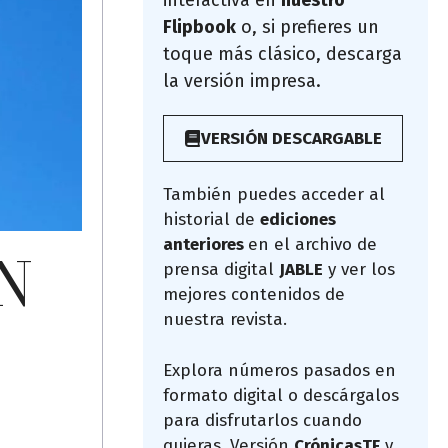
interactiva en
nuestro
Flipbook
o, si prefieres un
toque más clásico, descarga
la versión impresa.
VERSIÓN DESCARGABLE
También puedes acceder al
historial de
ediciones
anteriores
en el archivo de
N
prensa digital
JABLE
y ver los
mejores contenidos de
nuestra revista.
Explora números pasados en
formato digital o descárgalos
para disfrutarlos cuando
quieras. Versión
CrónicasTF
y