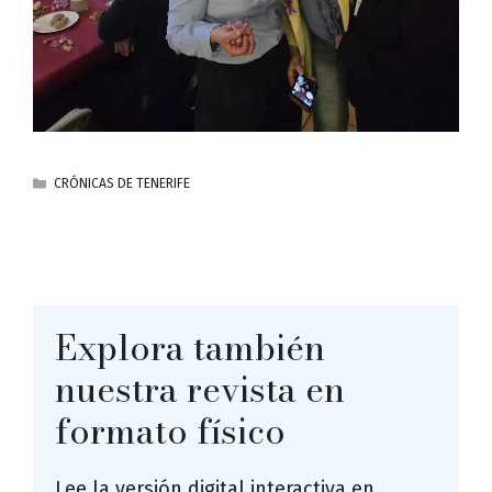
CATEGORÍAS
CRÓNICAS DE TENERIFE
Explora también
nuestra revista en
formato físico
Lee la versión digital interactiva en