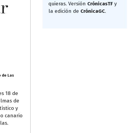
ar
quieras. Versión
CrónicasTF
y
la edición de
CrónicaGC
.
o de Las
es 18 de
almas de
ístico y
o canario
las.