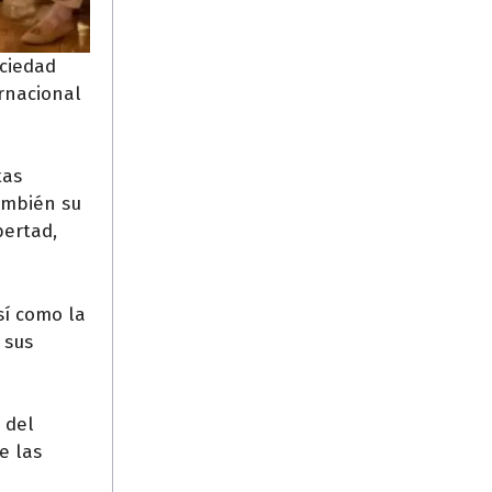
ociedad
ernacional
tas
también su
bertad,
sí como la
 sus
 del
e las