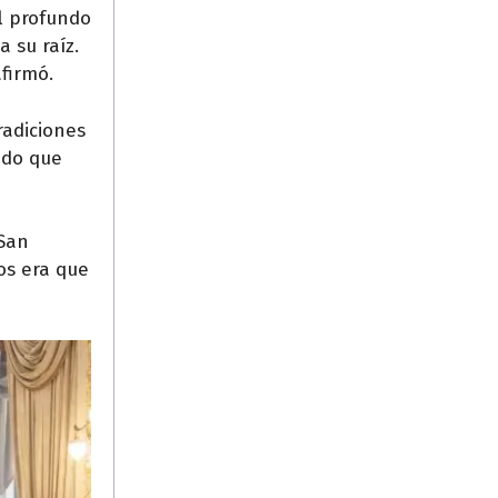
l profundo
 su raíz.
firmó.
radiciones
ndo que
 San
os era que