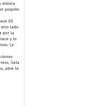
a música
un poquito
evo EP,
 otro lado
a por la
hace y lo
inos. Le
nciones
rrero, Gala
s, abre la