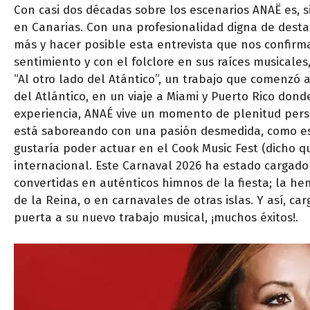
Con casi dos décadas sobre los escenarios ANAË es, s
en Canarias. Con una profesionalidad digna de dest
más y hacer posible esta entrevista que nos confirma
sentimiento y con el folclore en sus raíces musicale
“Al otro lado del Atántico”, un trabajo que comenzó 
del Atlántico, en un viaje a Miami y Puerto Rico dond
experiencia, ANAÉ vive un momento de plenitud person
está saboreando con una pasión desmedida, como ese
gustaría poder actuar en el Cook Music Fest (dicho 
internacional. Este Carnaval 2026 ha estado cargado 
convertidas en auténticos himnos de la fiesta; la he
de la Reina, o en carnavales de otras islas. Y así, c
puerta a su nuevo trabajo musical, ¡muchos éxitos!.