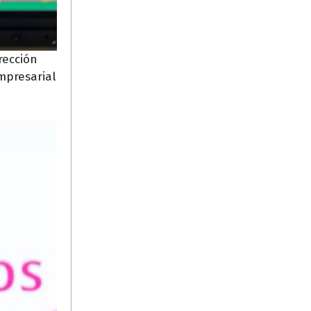
rección
empresarial