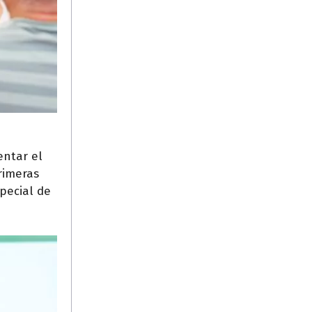
entar el
rimeras
pecial de