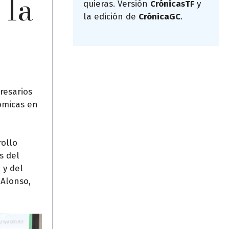
 la
quieras. Versión
CrónicasTF
y
la edición de
CrónicaGC
.
resarios
nómicas en
rollo
s del
 y del
 Alonso,