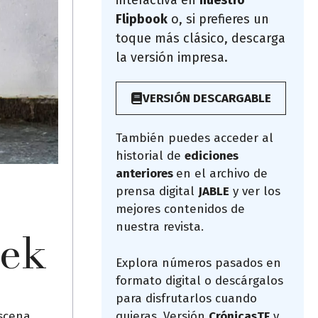
interactiva en
nuestro
Flipbook
o, si prefieres un
toque más clásico, descarga
la versión impresa.
VERSIÓN DESCARGABLE
También puedes acceder al
historial de
ediciones
anteriores
en el archivo de
prensa digital
JABLE
y ver los
mejores contenidos de
nuestra revista.
eek
Explora números pasados en
formato digital o descárgalos
para disfrutarlos cuando
quieras. Versión
CrónicasTF
y
escena