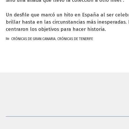
sino una aliada que llevó la colección a otro nivel”.
Un desfile que marcó un hito en España al ser celeb
brillar hasta en las circunstancias más inesperadas. 
centraron los objetivos para hacer historia.
CATEGORÍAS
CRÓNICAS DE GRAN CANARIA
,
CRÓNICAS DE TENERIFE