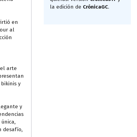
la edición de
CrónicaGC
.
irtió en
our al
cción
 el arte
 presentan
bikinis y
legante y
tendencias
 única,
n desafío,