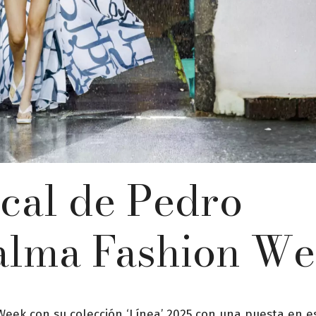
ical de Pedro
alma Fashion W
eek con su colección ‘Línea’ 2025 con una puesta en 