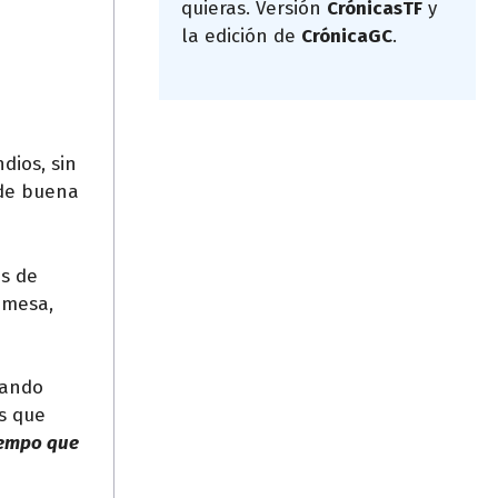
quieras. Versión
CrónicasTF
y
la edición de
CrónicaGC
.
dios, sin
 de buena
os de
 mesa,
dando
os que
tiempo que