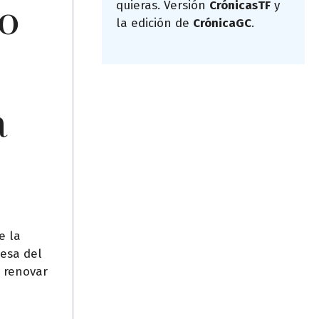
mo
quieras. Versión
CrónicasTF
y
la edición de
CrónicaGC
.
a
e la
mesa del
a renovar