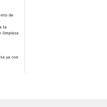
ento de
%
a la
e limpieza
nta ya con