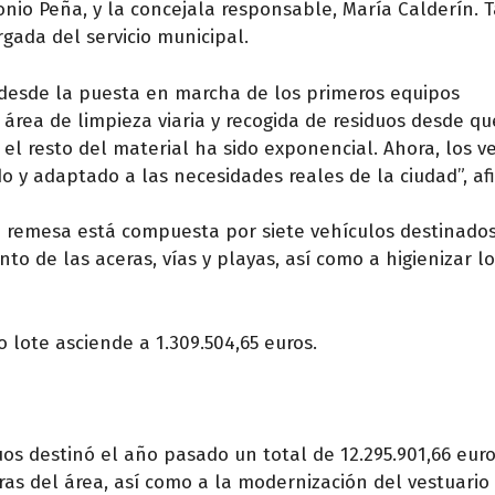
tonio Peña, y la concejala responsable, María Calderín.
rgada del servicio municipal.
desde la puesta en marcha de los primeros equipos
l área de limpieza viaria y recogida de residuos desde qu
el resto del material ha sido exponencial. Ahora, los v
do y adaptado a las necesidades reales de la ciudad”, a
va remesa está compuesta por siete vehículos destinados
to de las aceras, vías y playas, así como a higienizar l
o lote asciende a 1.309.504,65 euros.
uos destinó el año pasado un total de 12.295.901,66 euro
as del área, así como a la modernización del vestuario 