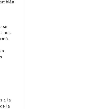
 También
e se
ecinos
firmó.
 al
os
s a la
de la