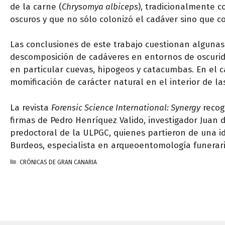
de la carne (
Chrysomya albiceps
), tradicionalmente c
oscuros y que no sólo colonizó el cadáver sino que c
Las conclusiones de este trabajo cuestionan algunas
descomposición de cadáveres en entornos de oscuridad
en particular cuevas, hipogeos y catacumbas. En el c
momificación de carácter natural en el interior de la
La revista
Forensic Science International: Synergy
recoge
firmas de Pedro Henríquez Valido, investigador Juan de
predoctoral de la ULPGC, quienes partieron de una i
Burdeos, especialista en arqueoentomología funerar
CATEGORÍAS
CRÓNICAS DE GRAN CANARIA