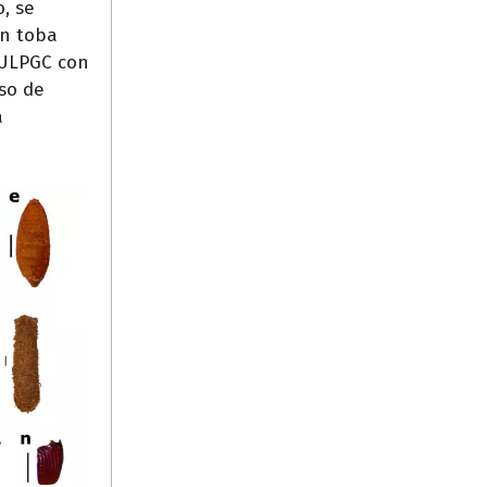
, se
en toba
 ULPGC con
eso de
a