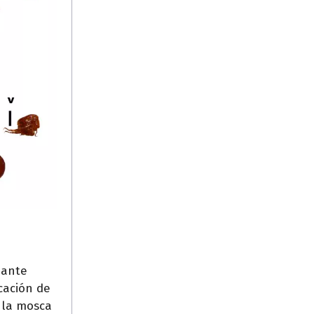
iante
cación de
e la mosca