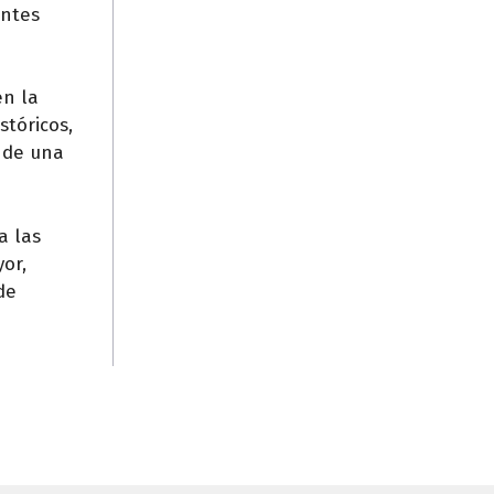
entes
en la
stóricos,
a de una
a las
yor,
de