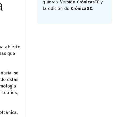
a
quieras. Versión
CrónicasTF
y
la edición de
CrónicaGC
.
ha abierto
sas que
naria, se
 de estas
omología
rtuorios,
olcánica,