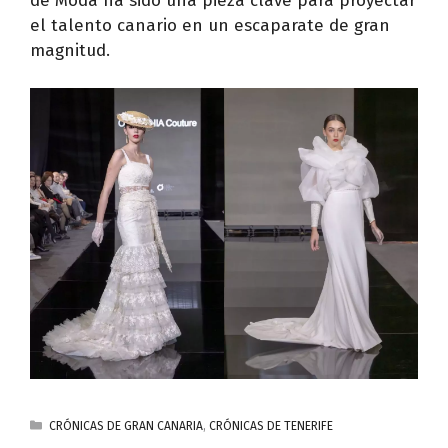
de Moda ha sido una pieza clave para proyectar
el talento canario en un escaparate de gran
magnitud.
CATEGORÍAS
CRÓNICAS DE GRAN CANARIA
,
CRÓNICAS DE TENERIFE