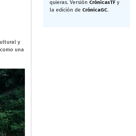
quieras. Versión
CrónicasTF
y
la edición de
CrónicaGC
.
ltural y
s como una