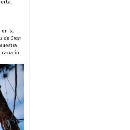
ferta
 en la
os de Gran
 muestra
 canario.