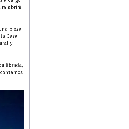
os a cargo
ura abrirá
 una pieza
 la Casa
ural y
uilibrada,
, contamos