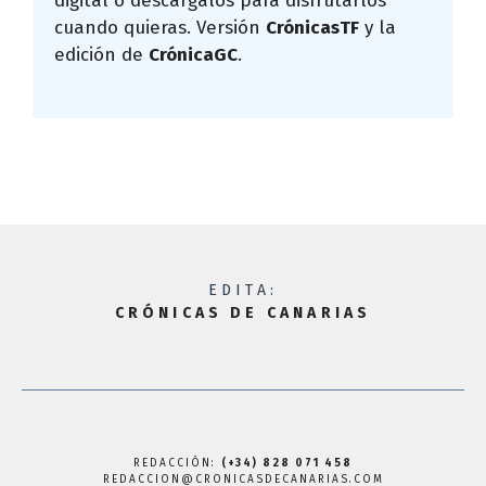
digital o descárgalos para disfrutarlos
cuando quieras. Versión
CrónicasTF
y la
edición de
CrónicaGC
.
EDITA:
CRÓNICAS DE CANARIAS
REDACCIÓN:
(+34) 828 071 458
REDACCION@CRONICASDECANARIAS.COM