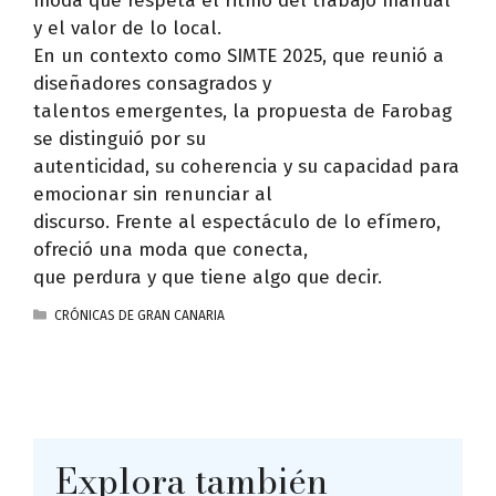
moda que respeta el ritmo del trabajo manual
y el valor de lo local.
En un contexto como SIMTE 2025, que reunió a
diseñadores consagrados y
talentos emergentes, la propuesta de Farobag
se distinguió por su
autenticidad, su coherencia y su capacidad para
emocionar sin renunciar al
discurso. Frente al espectáculo de lo efímero,
ofreció una moda que conecta,
que perdura y que tiene algo que decir.
CATEGORÍAS
CRÓNICAS DE GRAN CANARIA
Explora también