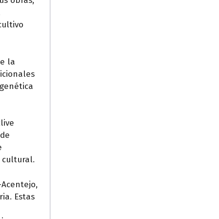
us obras,
,
ultivo
e la
icionales
 genética
live
 de
e
cultural.
-Acentejo,
ia. Estas