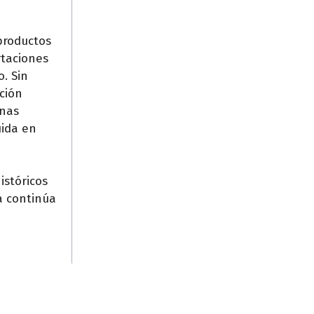
productos
rtaciones
. Sin
ción
unas
uida en
istóricos
a continúa