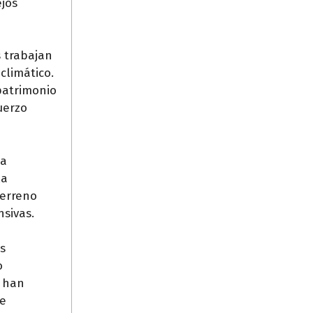
ejos
s trabajan
climático.
patrimonio
uerzo
na
la
terreno
nsivas.
s
o
s han
de