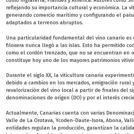
como Inglaterra, Flandes y América. Autores como Sh
reflejando su importancia cultural y económica. La vit
generando comercio marítimo y configurando el paisa
adaptados a terrenos abruptos.
Una particularidad fundamental del vino canario es 
filoxera nunca llegó a las islas. Esto ha permitido 
como el cordón trenzado, que no se encuentran en otr
constituye hoy uno de los mayores patrimonios vitivin
Durante el siglo XX, la viticultura canaria experime
debido a cambios en los mercados, emigración rural 
revalorización del vino local a partir de finales del 
denominaciones de origen (DO) y por el interés crecien
Actualmente, Canarias cuenta con varias Denominacio
Valle de La Orotava, Ycoden-Daute-Isora, Abona, Vall
entidades regulan la producción, garantizan la cali