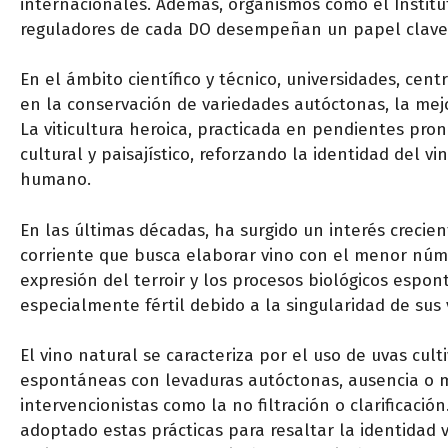
internacionales. Además, organismos como el Institut
reguladores de cada DO desempeñan un papel clave en
En el ámbito científico y técnico, universidades, cent
en la conservación de variedades autóctonas, la mejo
La viticultura heroica, practicada en pendientes pro
cultural y paisajístico, reforzando la identidad del v
humano.
En las últimas décadas, ha surgido un interés crecie
corriente que busca elaborar vino con el menor núme
expresión del terroir y los procesos biológicos espo
especialmente fértil debido a la singularidad de sus v
El vino natural se caracteriza por el uso de uvas cu
espontáneas con levaduras autóctonas, ausencia o mín
intervencionistas como la no filtración o clarificac
adoptado estas prácticas para resaltar la identidad v