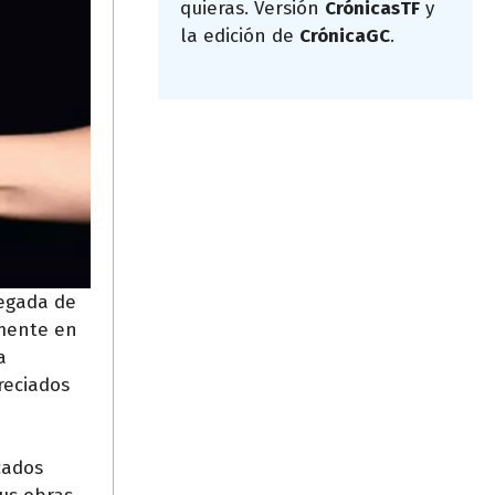
quieras. Versión
CrónicasTF
y
la edición de
CrónicaGC
.
legada de
lmente en
a
reciados
cados