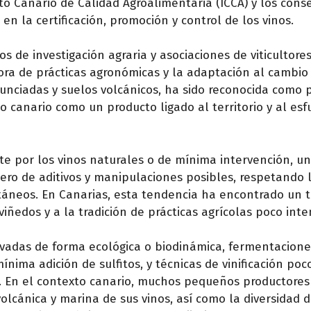
o Canario de Calidad Agroalimentaria (ICCA) y los cons
 la certificación, promoción y control de los vinos.
ros de investigación agraria y asociaciones de viticultore
ra de prácticas agronómicas y la adaptación al cambio 
nunciadas y suelos volcánicos, ha sido reconocida como 
ino canario como un producto ligado al territorio y al esf
nte por los vinos naturales o de mínima intervención, u
ro de aditivos y manipulaciones posibles, respetando 
ntáneos. En Canarias, esta tendencia ha encontrado un 
iñedos y a la tradición de prácticas agrícolas poco inte
ltivadas de forma ecológica o biodinámica, fermentacione
ima adición de sulfitos, y técnicas de vinificación poc
ión. En el contexto canario, muchos pequeños productore
olcánica y marina de sus vinos, así como la diversidad 