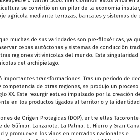
akespeare o Walter Scott mencionaron estos vinos en s
icultura se convirtió en un pilar de la economía insular
je agrícola mediante terrazas, bancales y sistemas de c
que muchas de sus variedades son pre-filoxéricas, ya qu
conservar cepas autóctonas y sistemas de conducción trad
as regiones vitivinícolas del mundo. Esta singularidad
ícolas del archipiélago.
ntó importantes transformaciones. Tras un periodo de dec
y competencia de otras regiones, se produjo un proceso
siglo XX. Este resurgir estuvo impulsado por la creación d
te en los productos ligados al territorio y la identidad 
nes de Origen Protegidas (DOP), entre ellas Tacoronte
e de Güímar, Lanzarote, La Palma, El Hierro y Gran Canar
dad y promueven los vinos en mercados nacionales e