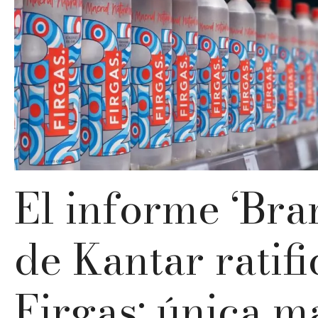
El informe ‘Bra
de Kantar ratifi
Firgas: única m