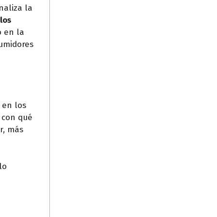
naliza la
los
 en la
umidores
 en los
o con qué
or, más
lo