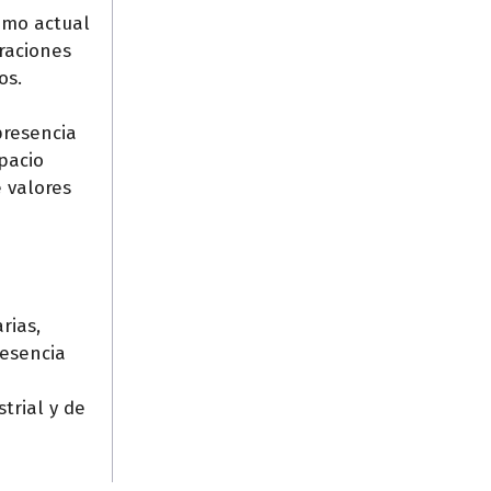
sumo actual
raciones
os.
presencia
pacio
e valores
rias,
resencia
trial y de