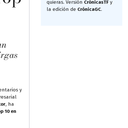
quieras. Versión
CrónicasTF
y
la edición de
CrónicaGC
.
un
irgas
ntarios y
resarial
tor
, ha
op 10 en