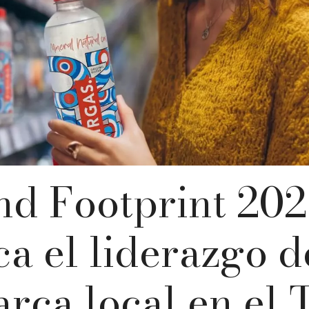
nd Footprint 202
ca el liderazgo d
arca local en el 