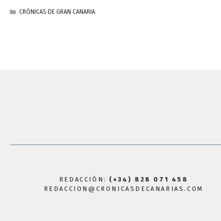
CATEGORÍAS
CRÓNICAS DE GRAN CANARIA
REDACCIÓN:
(+34) 828 071 458
REDACCION@CRONICASDECANARIAS.COM