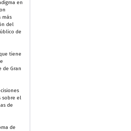
radigma en
con
s más
ón del
úblico de
que tiene
de
e de Gran
ecisiones
 sobre el
tas de
toma de