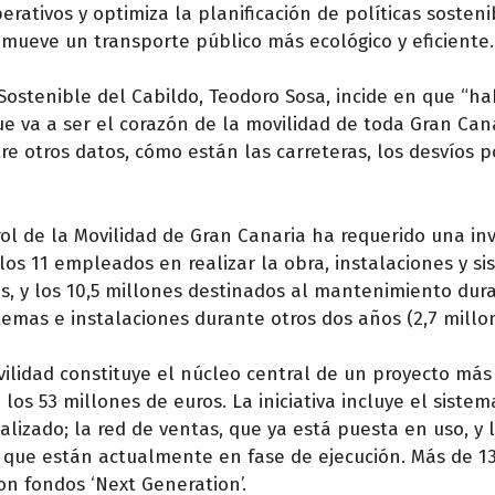
rativos y optimiza la planificación de políticas sosteni
romueve un transporte público más ecológico y eficiente.
d Sostenible del Cabildo, Teodoro Sosa, incide en que “
ue va a ser el corazón de la movilidad de toda Gran Can
re otros datos, cómo están las carreteras, los desvíos po
ol de la Movilidad de Gran Canaria ha requerido una in
 los 11 empleados en realizar la obra, instalaciones y si
dos, y los 10,5 millones destinados al mantenimiento dur
stemas e instalaciones durante otros dos años (2,7 millo
ilidad constituye el núcleo central de un proyecto más
los 53 millones de euros. La iniciativa incluye el sistem
alizado; la red de ventas, que ya está puesta en uso, y 
que están actualmente en fase de ejecución. Más de 1
on fondos ‘Next Generation’.