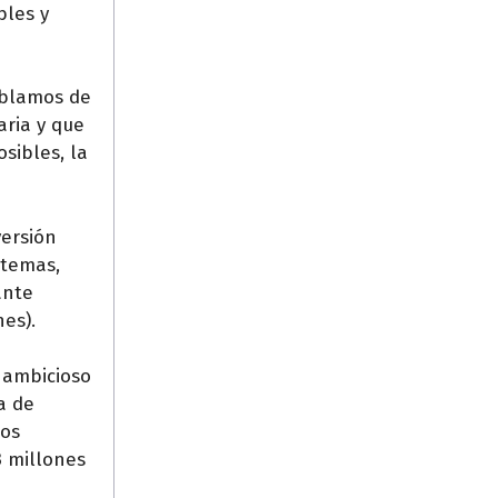
bles y
hablamos de
aria y que
sibles, la
versión
stemas,
ante
nes).
 ambicioso
a de
los
3 millones