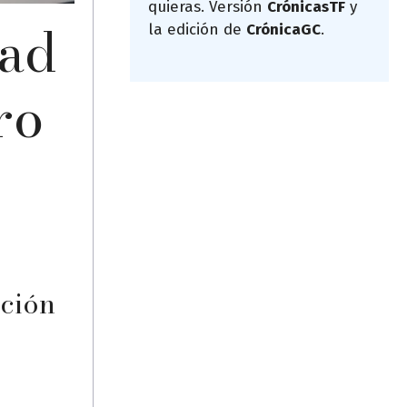
quieras. Versión
CrónicasTF
y
dad
la edición de
CrónicaGC
.
ro
ación