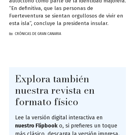
autóctono como parte de la identidad majorera.
“En definitiva, que las personas de
Fuerteventura se sientan orgullosos de vivir en
esta isla”, concluye la presidenta insular.
CATEGORÍAS
CRÓNICAS DE GRAN CANARIA
Explora también
nuestra revista en
formato físico
Lee la versión digital interactiva en
nuestro Flipbook
o, si prefieres un toque
más clásico, descarga la versión impresa.