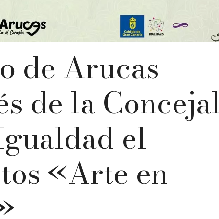
o de Arucas
és de la Concejal
 Igualdad el
tos «Arte en
»