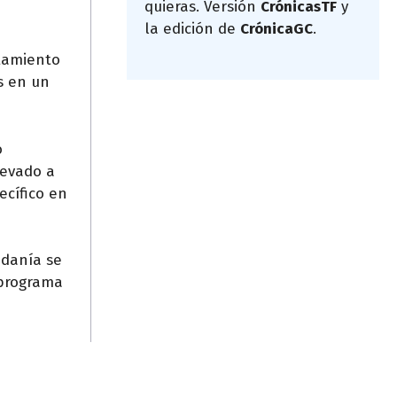
quieras. Versión
CrónicasTF
y
la edición de
CrónicaGC
.
ntamiento
s en un
o
levado a
ecífico en
adanía se
 programa