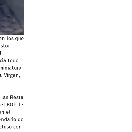
en los que
éstor
l
cia todo
miniatura”
u Virgen,
las Fiesta
 el BOE de
en el
endario de
ncluso con