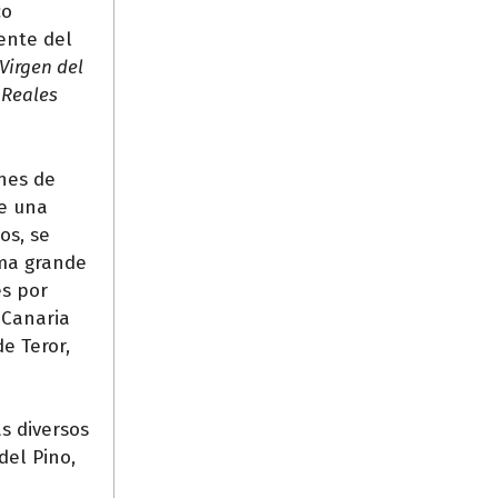
co
ente del
Virgen del
 Reales
nnes de
de una
os, se
lma grande
es por
 Canaria
e Teror,
s diversos
del Pino,