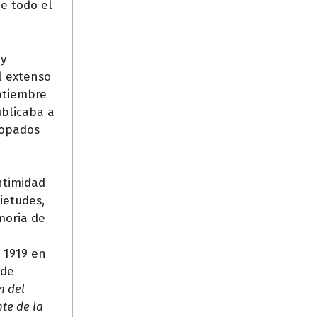
de todo el
 y
el extenso
eptiembre
ublicaba a
ropados
intimidad
ietudes,
moria de
 1919 en
 de
n del
nte de la