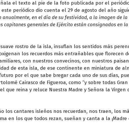
eñala el texto al pie de la foto publicada por el periódi
este periódico dio cuenta el 29 de agosto del año sigui
 anualmente, en el día de su festividad, a la imagen de la 
los capitanes generales de Ejército están consignados en la
suave rostro de la isla, insuflan los sentidos más pere
, oxigenan los recuerdos más entrañables que florecen 
miliares, con nuestros convecinos, con nuestros paisan
idad de esta isla, de ese continente en miniatura de a
futuro por el que sabe bregar cada uno de sus días, pu
artolomé Cairasco de Figueroa, como “y sobre todas Gran
l que reina y reluce Nuestra Madre y Señora la Virgen d
ño los cantares isleños nos recuerdan, nos traen, los má
lma en los que todos rezan, sueñan y canta a la ¡Madre 