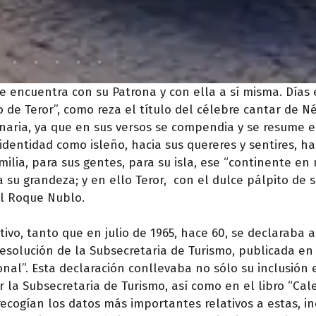
e encuentra con su Patrona y con ella a sí misma. Días 
o de Teror”, como reza el título del célebre cantar de N
ria, ya que en sus versos se compendia y se resume e
identidad como isleño, hacia sus quereres y sentires, ha
ilia, para sus gentes, para su isla, ese “continente en 
su grandeza; y en ello Teror, con el dulce pálpito de s
el Roque Nublo.
vo, tanto que en julio de 1965, hace 60, se declaraba a 
resolución de la Subsecretaria de Turismo, publicada en
onal”. Esta declaración conllevaba no sólo su inclusión 
 la Subsecretaria de Turismo, así como en el libro “Cal
recogían los datos más importantes relativos a estas, i