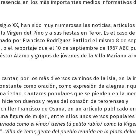
 presencia en los más importantes medios informativos 
iglo XX, han sido muy numerosas las noticias, artículos
a Virgen del Pino y a sus fiestas en Teror. Es el caso d
irmado por Francisco Rodríguez Batllori el mismo 8 de s
o, o el reportaje que el 10 de septiembre de 1967 ABC p
éstor Álamo y grupos de jóvenes de la Villa Mariana ar
 cantar, por los más diversos caminos de la isla, en la 
 constante como oración, como expresión de alegres inqu
nariedad. Cantares populares que se pierden en la me
se hicieron dueños y reyes del corazón de terorenses y
chiller Francisco de Osuna, en un artículo publicado en
una figura de mujer”, entre ellos unos versos populares
rnada como el vino;/ tienes tú pelito rubio/ como la Virge
 “…
Villa de Teror, gente del pueblo reunida en la plaza dela