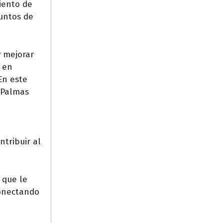
iento de
puntos de
y mejorar
a en
En este
s Palmas
ntribuir al
 que le
conectando