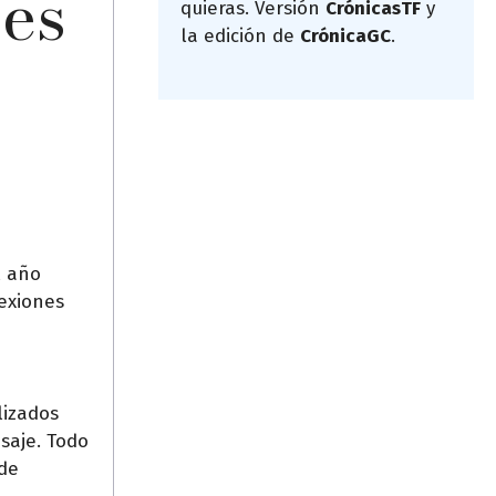
nes
quieras. Versión
CrónicasTF
y
la edición de
CrónicaGC
.
l año
nexiones
lizados
saje. Todo
 de