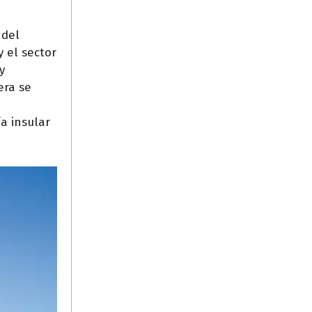
 del
 el sector
y
era se
a insular