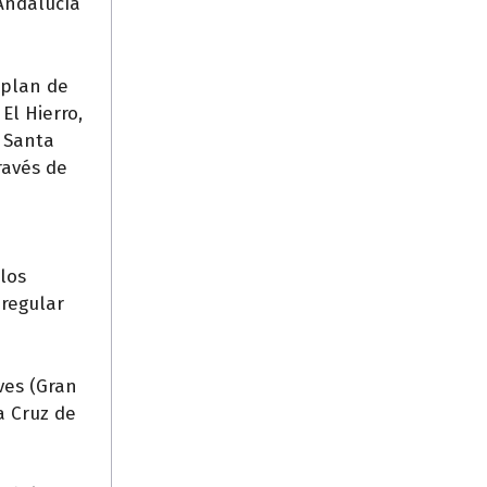
 Andalucía
 plan de
El Hierro,
a Santa
ravés de
los
 regular
ves (Gran
a Cruz de