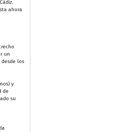
Cádiz.
sta ahora
trecho
ar un
, desde los
nos) y
d de
vado su
da