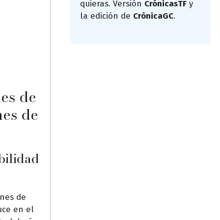
quieras. Versión
CrónicasTF
y
la edición de
CrónicaGC
.
nes de
nes de
bilidad
ones de
uce en el