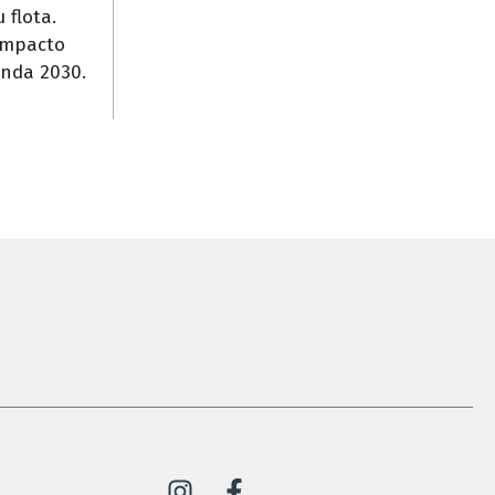
 flota.
 impacto
enda 2030.