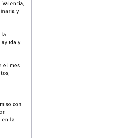
 Valencia,
inaria y
 la
r ayuda y
e el mes
tos,
omiso con
con
 en la